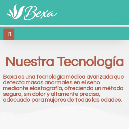
Nuestra Tecnología
Bexa es una tecnología médica avanzada que
detecta masas anormales en el seno
mediante elastografía, ofreciendo un método
seguro, sin dolor y altamente preciso,
adecuado para mujeres de todas las edades.