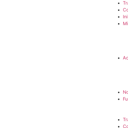
Tr
Co
In
Mi
Ac
No
Fu
Tr
Co