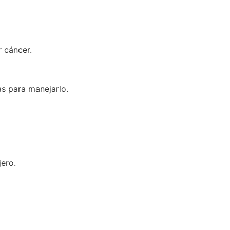
r cáncer.
as para manejarlo.
jero.