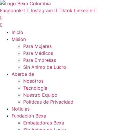
Ir
al
Facebook-f
Instagram
Tiktok
Linkedin
contenido
Inicio
Misión
Para Mujeres
Para Médicos
Para Empresas
Sin Animo de Lucro
Acerca de
Nosotros
Tecnología
Nuestro Equipo
Políticas de Privacidad
Noticias
Fundación Bexa
Embajadoras Bexa
Sin Animo de Lucro